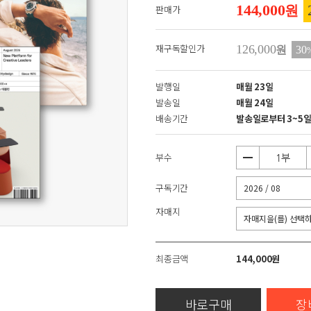
144,000
판매가
원
재구독할인가
126,000
원
30
발행일
매월 23일
발송일
매월 24일
배송기간
발송일로부터 3~5일 
부수
구독기간
자매지
최종금액
144,000원
바로구매
장