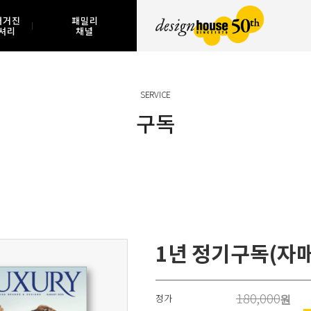
매거진
패밀리
셔리
채널
SERVICE
구독
1년 정기구독(자매
180,000
정가
원