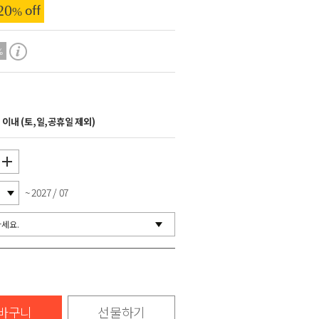
20
off
%
%
이내 (토,일,공휴일 제외)
~ 2027 / 07
바구니
선물하기