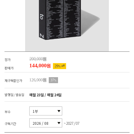
200,000
원
정가
144,000
원
29
off
%
판매가
126,000
원
재구독할인가
37
%
발행일 / 발송일
매월 23일 / 매월 24일
부수
~ 2027 / 07
구독기간