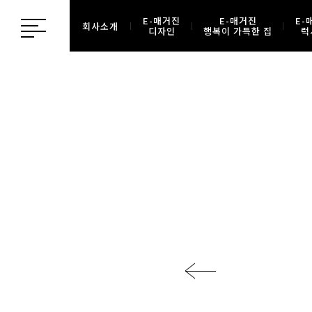
E-매거진
E-매거진
E-
회사소개
디자인
행복이 가득한 집
럭