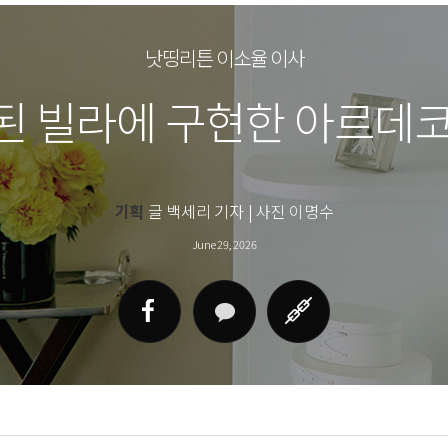
낫띵리튼 이소율 이사
된 빌라에 구현한 아르데코
기획
글 백세리 기자 | 사진 이명수
June 29, 2026