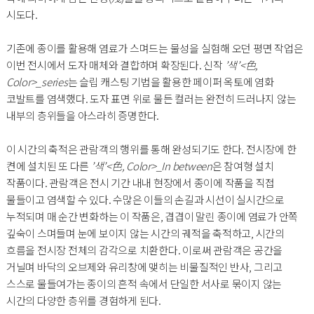
시도다.
기존에 종이를 활용해 염료가 스며드는 물성을 실험해 오던 평면 작업은
이번 전시에서 도자 매체와 결합하며 확장된다. 신작
’색’<色,
Color>_series
는 슬립 캐스팅 기법을 활용한 페이퍼 옥토에 염화
코발트를 염색했다. 도자 표면 위로 물든 컬러는 완전히 드러나지 않는
내부의 층위들을 아스라히 증명한다.
이 시간의 축적은 관람객의 행위를 통해 완성되기도 한다. 전시장에 한
켠에 설치된 또 다른
’색’<色, Color>_In between
은 참여형 설치
작품이다. 관람객은 전시 기간 내내 현장에서 종이에 작품을 직접
물들이고 염색할 수 있다. 수많은 이들의 손길과 시선이 실시간으로
누적되며 매 순간 변화하는 이 작품은, 겹겹이 말린 종이에 염료가 안쪽
깊숙이 스며들며 눈에 보이지 않는 시간의 궤적을 축적하고, 시간의
흐름을 전시장 전체의 감각으로 치환한다. 이로써 관람객은 공간을
거닐며 바닥의 오브제와 유리창에 맺히는 비물질적인 반사, 그리고
스스로 물들여가는 종이의 흔적 속에서 단일한 서사로 묶이지 않는
시간의 다양한 층위를 경험하게 된다.