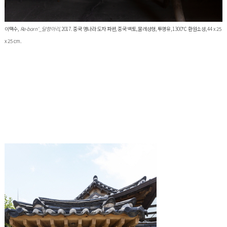
이택수
, Re-born'_달항아리
, 2017. 중국 명나라 도자 파편, 중국 백토, 물레성형, 투명유, 1300℃ 환원소성, 44 x 25
x 25 cm.