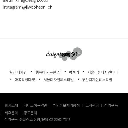
Instagram
@jiwooheon_dh
월간 디자인
행복이 가득한 집
럭셔리
서울리빙디자인페어
마곡리빙마켓
서울디자인페스티벌
부산디자인페스티벌
회사소개
서비스이용약관
개인정보처리방침
고객센터
정기구독
제휴문의
광고문의
정기구독 및 클래스 신청/문의
02-2262-7349