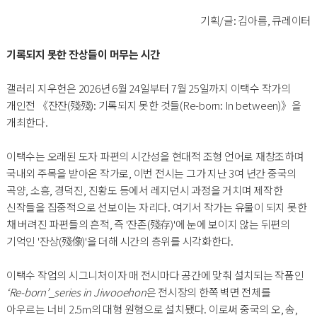
기획/글: 김아름, 큐레이터
기록되지 못한 잔상들이 머무는 시간
갤러리 지우헌은 2026년 6월 24일부터 7월 25일까지 이택수 작가의
개인전 《잔잔(殘殘): 기록되지 못한 것들(Re-born: In between)》을
개최한다.
이택수는 오래된 도자 파편의 시간성을 현대적 조형 언어로 재창조하며
국내외 주목을 받아온 작가로, 이번 전시는 그가 지난 3여 년간 중국의
곡양, 소흥, 경덕진, 진황도 등에서 레지던시 과정을 거치며 제작한
신작들을 집중적으로 선보이는 자리다. 여기서 작가는 유물이 되지 못한
채 버려진 파편들의 흔적, 즉 '잔존(殘存)'에 눈에 보이지 않는 뒤편의
기억인 '잔상(殘像)'을 더해 시간의 층위를 시각화한다.
이택수 작업의 시그니처이자 매 전시마다 공간에 맞춰 설치되는 작품인
‘Re-born’_series in Jiwooehon
은 전시장의 한쪽 벽면 전체를
아우르는 너비 2.5m의 대형 원형으로 설치됐다. 이로써 중국의 오, 송,