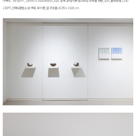
이택수
, ‘Re-born'_series in Jiwooheon
, 2026. 중국 오•송•명•청나라 도자 유물 파편, 소지, 물레성형, 1250-
1320℃ 산화&환원소성, 백유, 유리판, 철 구조물, ∅250 x 15(d) cm.