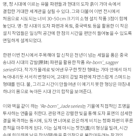
명, 청 시대에 이르는 유물 파편들과 현대의 도자 흙이 가마 속에서
결합한 거대한 세계관을 살필 수 있다. 그와 더불어 이번 전시에서
처음으로 시도되는 너비 30~50 cm 크기의 소형 설치 작품 3점이 함께
놓인다. 명·청 시대의 도자 파편과 옥토, 중국백토 등을 활용한 이 작은
설치 작업들은 일상적 공간에 한 점의 시간을 편안히 들여놓을 수 있도록
면밀하게 설계되었다.
한편 이번 전시에서 주목해야 할 신작은 천년이 넘는 세월을 품은 중국
송나라 시대의 갑발(匣鉢) 파편을 활용한 작품
Re-born'_sagger
series
이다. 작가가 물레로 빚어낸 무구한 찻잔 형태는 가마 안에서 마치
녹아내리듯 서서히 변형되어, 고대의 갑발 파편에 자연스럽게 스며드는
형태를 띈다. 불, 그리고 시간이 만들어낸 이 예기치 못한 형상은 마침내
하나의 몸으로 녹아든 시대 간의 합작을 보여준다.
이와 맥을 같이 하는
‘Re-born’_Jade series
는 기물에 직접적인 조명을
투사하는 연출을 취한다. 관람객은 강렬한 빛을 통해 도자 표면의 섬세한
결을 목격하는 동시에, 도자 면 너머로 은은하게 비치는 청화 파편의 푸른
흔적을 마주하게 된다. 이는 실제 마시는 찻잔(盞)의 형상을 빌려, 시간
속에 희미하게 남은 잔상(殘)들을 중의적으로 붙잡아두려는 작가의