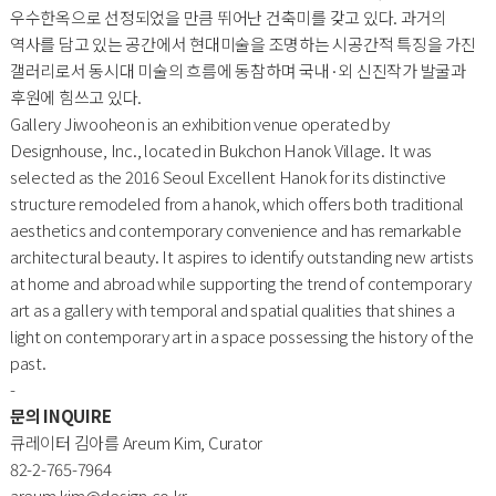
우수한옥으로 선정되었을 만큼 뛰어난 건축미를 갖고 있다. 과거의
역사를 담고 있는 공간에서 현대미술을 조명하는 시공간적 특징을 가진
갤러리로서 동시대 미술의 흐름에 동참하며 국내·외 신진작가 발굴과
후원에 힘쓰고 있다.
Gallery Jiwooheon is an exhibition venue operated by
Designhouse, Inc., located in Bukchon Hanok Village. It was
selected as the 2016 Seoul Excellent Hanok for its distinctive
structure remodeled from a hanok, which offers both traditional
aesthetics and contemporary convenience and has remarkable
architectural beauty. It aspires to identify outstanding new artists
at home and abroad while supporting the trend of contemporary
art as a gallery with temporal and spatial qualities that shines a
light on contemporary art in a space possessing the history of the
past.
-
문의 INQUIRE
큐레이터 김아름 Areum Kim, Curator
82-2-765-7964
areum.kim@design.co.kr