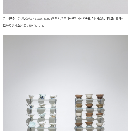
(각) 이택수
, 색'<色, Color>_series
, 2026. 3합 장지, 알루미늄판넬, 페이퍼옥토, 슬립케스팅, 염화코발 트염색,
125 0°C 산화 소성, 35 x 35 x 7(d) cm.