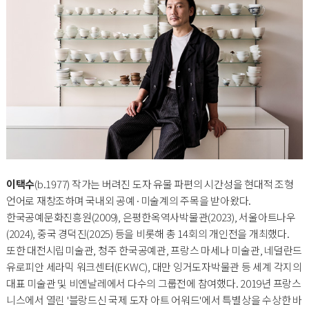
이택수
(b.1977) 작가는 버려진 도자 유물 파편의 시간성을 현대적 조형
언어로 재창조하며 국내외 공예·미술계의 주목을 받아왔다.
한국공예문화진흥원(2009), 은평한옥역사박물관(2023), 서울아트나우
(2024), 중국 경덕진(2025) 등을 비롯해 총 14회의 개인전을 개최했다.
또한 대전시립미술관, 청주 한국공예관, 프랑스 마세나 미술관, 네덜란드
유로피안 세라믹 워크센터(EKWC), 대만 잉거도자박물관 등 세계 각지의
대표 미술관 및 비엔날레에서 다수의 그룹전에 참여했다. 2019년 프랑스
니스에서 열린 '블랑드신 국제 도자 아트 어워드'에서 특별상을 수상한 바