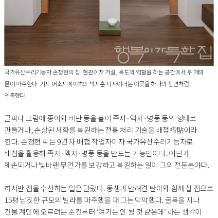
국가유산수리기능자 손정현의 집. 현관이자 거실, 복도의 역할을 하는 공간에서 두 개의
문이 마주한다. 기지 어소시에이츠의 박지훈 디자이너는 이곳을 하나의 장면처럼
연출했다.
글씨나 그림에 종이와 비단 등을 붙여 족자·액자·병풍 등의 형태로
만들거나, 손상된 서화를 복원하는 전통 처리 기술을 배첩褙貼이라
한다. 손정현 씨는 9년 차 배첩 작업자이자 국가유산수리기능자로
배첩을 활용해 족자·액자·병풍 등을 만드는 기능인이다. 어딘가
훼손되거나 빛바랜 무언가를 보강하고 복원하는 일이 그의 전문분야다.
하지만 집을 수선하는 일은 달랐다. 동생과 반려견 탄이와 함께 살 집으로
15평 남짓한 규모의 빌라를 마주했을 때 그는 막막했다. 골목을 지나
건물 계단에 오르려는 순간부터 ‘여기는 안 될 것 같은데’ 하는 생각이