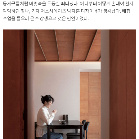
뭉게구름처럼 머릿속을 두둥실 떠다녔다. 어디부터 어떻게 손대야 할지
막막하던 찰나, 기지 어소시에이츠 박지훈 디자이너가 생각났다. 배첩
수업을 들으러 온 수강생으로 맺은 인연이었다.