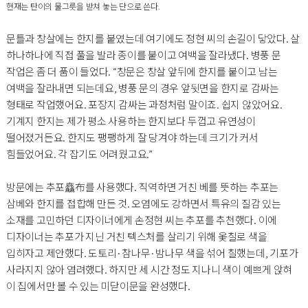
현재는 탄이의 물그릇을 받쳐 놓는 단으로 쓴다.
문틀과 창살에는 한지를 붙였는데 여기에도 정현 씨의 손길이 닿았다. 살
하나하나에 직접 풀을 발라 종이를 붙이고 여백을 잘라냈다. 병풍 문
작업은 좀 더 품이 들었다. “창문은 창살 앞뒤에 한지를 붙이고 남는
여백을 잘라내면 되는데요, 병풍 문의 경우 앞뒷면을 한지로 감싸는
형태로 작업했어요. 포장지 감싸는 과정처럼 말이죠. 쉽지 않았어요.
기계지 한지는 제가 평소 사용하는 한지보다 두껍고 유연성이
떨어졌거든요. 한지도 팽팽하게 잘 당겨야 하는데 크기가 커서
힘들었어요. 각 잡기도 어려웠고요.”
방문에는 추포麤布를 사용했다. 직역하면 거친 베를 뜻하는 추포는
삼베와 한지를 접합해 만든 것. 오염에도 강하면서 특유의 질감 있는
소재를 고민하던 디자이너에게 손정현 씨는 추포를 추천했다. 이에
디자이너는 추포가 지닌 거친 텍스처를 살리기 위해 옻칠로 색을
입히자고 제안했다. 도토리·참나무·밤나무 색을 섞어 칠했는데, 기포가
사라지지 않아 염려했다. 하지만 세 시간 정도 지나니 색이 예쁘게 앉혀
이 집에서만 볼 수 있는 미닫이문을 완성했다.