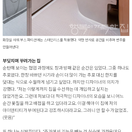
화장실 샤워 부스 파티션에는 스테인리스를 적용했다. 약한 반사로 공간을 비추며 변주를
만들어낸다.
부딪치며 꾸려가는 집
순탄해 보이는 협업 과정에도 창과 방패 같은 순간은 있었다. 그중 하나도
추포였다. 한창 바쁘던 시기라 손이 더 많이 가는 추포 대신 한지를
덧대는 식으로 수월하게 넘기고 싶었다. 하지만 디자이너의 의지가
강했다. “저는 이렇게까지 집을 수선하는 데 개입하고 싶지는
않았거든요. 그런데 저보다 더 적극적인 디자이너의 모습을 보니 어느
순간 옻칠을 하고 배접을 하고 있더라고요. 이걸 해야 이 집에 저의
아이덴티티가 부여된다고 강조하시더라고요. 그러니 안 할 수가 없었죠.
(웃음)”
또 하나는 신발장이다. “주거에서 기능을 빼는 건 실수에 가까운데요,