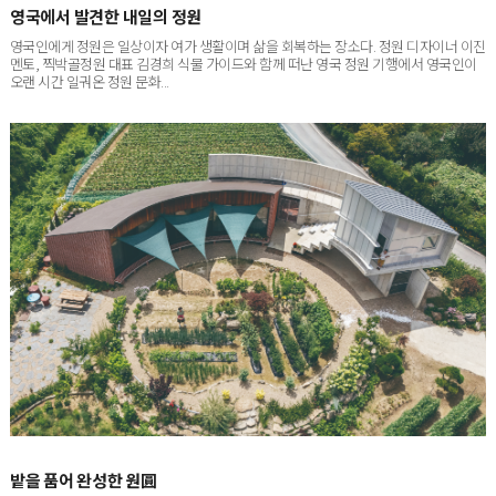
영국인에게 정원은 일상이자 여가 생활이며 삶을 회복하는 장소다. 정원 디자이너 이진
멘토, 찍박골정원 대표 김경희 식물 가이드와 함께 떠난 영국 정원 기행에서 영국인이
오랜 시간 일궈온 정원 문화...
밭을 품어 완성한 원圓
서울에서 차로 한 시간 남짓 달리면 닿는 경기도 포천. 박권빈·이해옥 씨 부부의