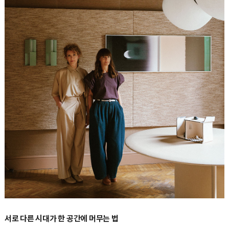
서로 다른 시대가 한 공간에 머무는 법
아리안나 렐리 마미Arianna Lelli Mami와 키아라 디 핀토Chiara Di Pinto가 이끄는