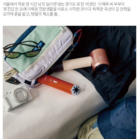
'포전집'은 오래 미뤄온 전원생활을 비로소 시작한 곳이다. 독특한 곡선의 집 안팎을
오가며 흙을 밟고, 텃밭의 채소를 돌...