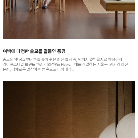
여백에 다정한 쓸모를 곁들인 풍경
종로의 옛 궁궐부터 하늘 높이 솟은 최신 빌딩 숲, 왁자지껄한 을지로 야장까지.
라이프스타일 브랜드 TWL 김희선KimHeesun 대표가 말하는 서울은 ‘과거와 최신
문화, 다채로운 일상이 빠른 속도로 다이내믹...