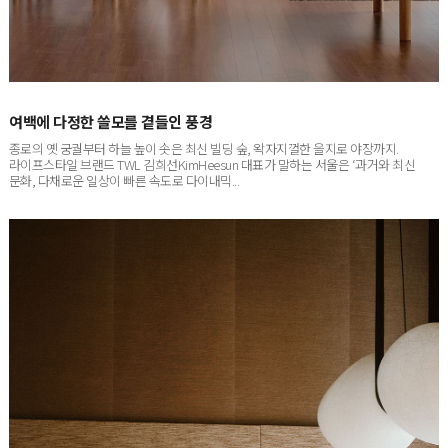
여백에 다정한 쓸모를 곁들인 풍경
종로의 옛 궁궐부터 하늘 높이 솟은 최신 빌딩 숲, 왁자지껄한 을지로 야장까지.
라이프스타일 브랜드 TWL 김희선KimHeesun 대표가 말하는 서울은 ‘과거와 최신
문화, 다채로운 일상이 빠른 속도로 다이내믹...