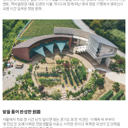
영국인에게 정원은 일상이자 여가 생활이며 삶을 회복하는 장소다. 정원 디자이너 이진
멘토, 찍박골정원 대표 김경희 식물 가이드와 함께 떠난 영국 정원 기행에서 영국인이
오랜 시간 일궈온 정원 문화...
밭을 품어 완성한 원圓
서울에서 차로 한 시간 남짓 달리면 닿는 경기도 포천. 박권빈·이해옥 씨 부부의