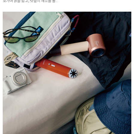
'포전집'은 오래 미뤄온 전원생활을 비로소 시작한 곳이다. 독특한 곡선의 집 안팎을
오가며 흙을 밟고, 텃밭의 채소를 돌...