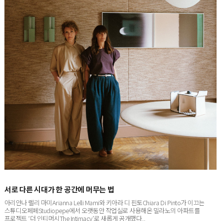
서로 다른 시대가 한 공간에 머무는 법
아리안나 렐리 마미Arianna Lelli Mami와 키아라 디 핀토Chiara Di Pinto가 이끄는
스튜디오페페Studiopepe에서 오랫동안 작업실로 사용해온 밀라노의 아파트를