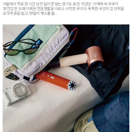
'포전집'은 오래 미뤄온 전원생활을 비로소 시작한 곳이다. 독특한 곡선의 집 안팎을
오가며 흙을 밟고, 텃밭의 채소를 돌...