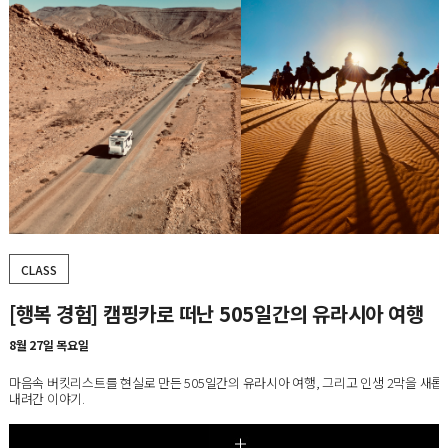
CLASS
CLASS
[행복 경험] 캠핑카로 떠난 505일간의 유라시아 여행
[5강] 20세기 가구 마스터피스 100, 시즌5
8월 27일 목요일
8월 25일~9월 22일, 매주 화요일
마음속 버킷리스트를 현실로 만든 505일간의 유라시아 여행, 그리고 인생 2막을 새롭
가구에 담긴 사회·문화적 변화를 통해 오늘날 우리의 생활 공간과 라이프스타일이 형
내려간 이야기.
과정을 살펴보는 디자인 교양 클래스