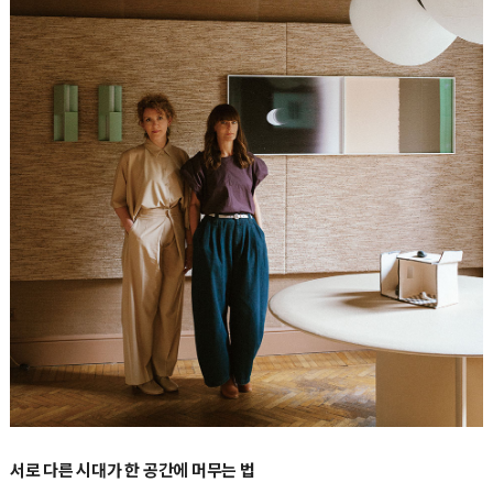
서로 다른 시대가 한 공간에 머무는 법
아리안나 렐리 마미Arianna Lelli Mami와 키아라 디 핀토Chiara Di Pinto가 이끄는