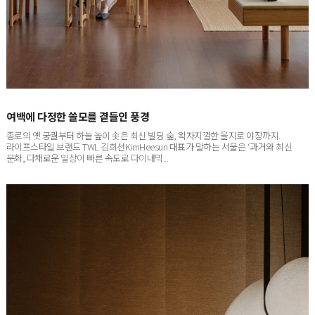
여백에 다정한 쓸모를 곁들인 풍경
종로의 옛 궁궐부터 하늘 높이 솟은 최신 빌딩 숲, 왁자지껄한 을지로 야장까지.
라이프스타일 브랜드 TWL 김희선KimHeesun 대표가 말하는 서울은 ‘과거와 최신
문화, 다채로운 일상이 빠른 속도로 다이내믹...