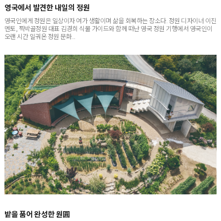
영국인에게 정원은 일상이자 여가 생활이며 삶을 회복하는 장소다. 정원 디자이너 이진
멘토, 찍박골정원 대표 김경희 식물 가이드와 함께 떠난 영국 정원 기행에서 영국인이
오랜 시간 일궈온 정원 문화...
밭을 품어 완성한 원圓
서울에서 차로 한 시간 남짓 달리면 닿는 경기도 포천. 박권빈·이해옥 씨 부부의