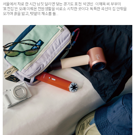
'포전집'은 오래 미뤄온 전원생활을 비로소 시작한 곳이다. 독특한 곡선의 집 안팎을
오가며 흙을 밟고, 텃밭의 채소를 돌...