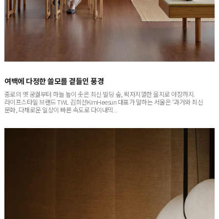
여백에 다정한 쓸모를 곁들인 풍경
종로의 옛 궁궐부터 하늘 높이 솟은 최신 빌딩 숲, 왁자지껄한 을지로 야장까지.
라이프스타일 브랜드 TWL 김희선KimHeesun 대표가 말하는 서울은 ‘과거와 최신
문화, 다채로운 일상이 빠른 속도로 다이내믹...