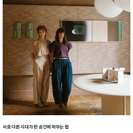
서로 다른 시대가 한 공간에 머무는 법
아리안나 렐리 마미Arianna Lelli Mami와 키아라 디 핀토Chiara Di Pinto가 이끄는