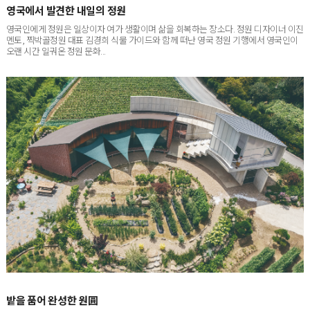
영국인에게 정원은 일상이자 여가 생활이며 삶을 회복하는 장소다. 정원 디자이너 이진
멘토, 찍박골정원 대표 김경희 식물 가이드와 함께 떠난 영국 정원 기행에서 영국인이
오랜 시간 일궈온 정원 문화...
밭을 품어 완성한 원圓
서울에서 차로 한 시간 남짓 달리면 닿는 경기도 포천. 박권빈·이해옥 씨 부부의