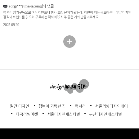
님의 댓글
songi***@naver.com
럭셔리 정기구독으로 여러 이벤트나 행사 초청 문자가 왔는데, 이번에 처음 응모해봅니다♡ 디자인
감각과 트렌드를 읽으려 구독하는 럭셔리♡ 자주 좋은 기회 만들어주세요!
2025.09.29
월간 디자인
행복이 가득한 집
럭셔리
서울리빙디자인페어
마곡리빙마켓
서울디자인페스티벌
부산디자인페스티벌