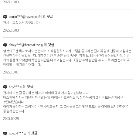
2025.10.03
님의 댓글
corrin***@naver.com
전시 보고싶어서 응모합니다
2025.10.03
님의 댓글
cha-y***@hanmail.net
행복의 오랜 독자로서 이번 전시회 소식을 접하자마자 그림을 좋아하는 딸과 꼭 함께 관람하고 싶다는
간절한 마음이들었습니다. 대학생이 된 후 바쁜 일상 속에서 함께 보내는 시간이 줄어들었기에, 이번
기회를 통해 오랫만에 특별한 시간을 나누고 싶습니다. 소중한 추억을 만들 수 있도록 이번 전시에 꼭
참여할 수 있기를 기대합니다.
2025.10.01
님의 댓글
hoy***
전시회 가는 걸 좋아하는 엄마가, 아이와 함께 가고 싶어 신청합니다.
바스키아 전시는 지난 번 다녀왔는데, 아이는 키즈클래스를, 전 자유롭게 그림을 보는 즐거움을
누렸더랬습니다.
아이가 좋아하는 그림이 이번전시에도 올지, 그 그림들을 그리게 된 드로잉을 아이와 보게 된다면 더
좋을것 같습니다.
2025.09.29
님의 댓글
noeul4***