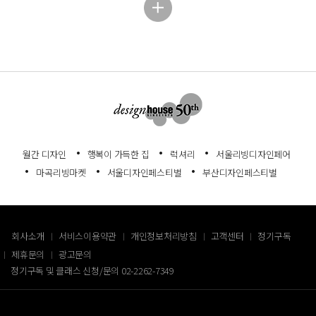
월간 디자인
행복이 가득한 집
럭셔리
서울리빙디자인페어
마곡리빙마켓
서울디자인페스티벌
부산디자인페스티벌
회사소개
서비스이용약관
개인정보처리방침
고객센터
정기구독
제휴문의
광고문의
정기구독 및 클래스 신청/문의
02-2262-7349