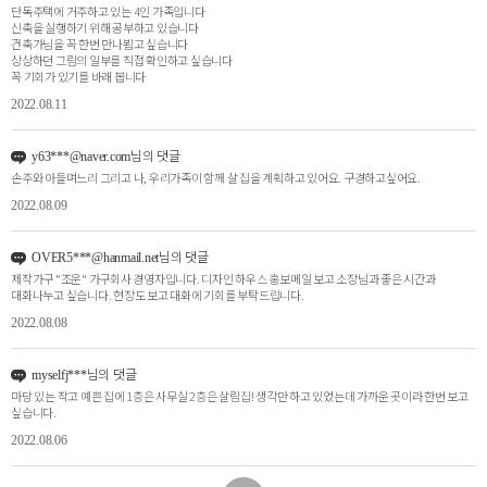
단독주택에 거주하고 있는 4인 가족입니다
신축을 실행하기 위해 공부하고 있습니다
건축가님을 꼭 한번 만나뵙고 싶습니다
상상하던 그림의 일부를 직접 확인하고 싶습니다
꼭 기회가 있기를 바래 봅니다
2022.08.11
님의 댓글
y63***@naver.com
손주와 아들며느리 그리고 나, 우리가족이 함께 살 집을 계획하고 있어요. 구경하고싶어요.
2022.08.09
님의 댓글
OVER5***@hanmail.net
제작가구 "조운" 가구회사 경영자입니다. 디자인 하우스 홍보메일 보고 소장님과 좋은 시간과
대화나누고 싶습니다. 현장도 보고 대화에 기회를 부탁드립니다.
2022.08.08
님의 댓글
myselfj***
마당 있는 작고 예쁜 집에 1층은 사무실 2층은 살림집! 생각만 하고 있었는데 가까운 곳이라 한번 보고
싶습니다.
2022.08.06