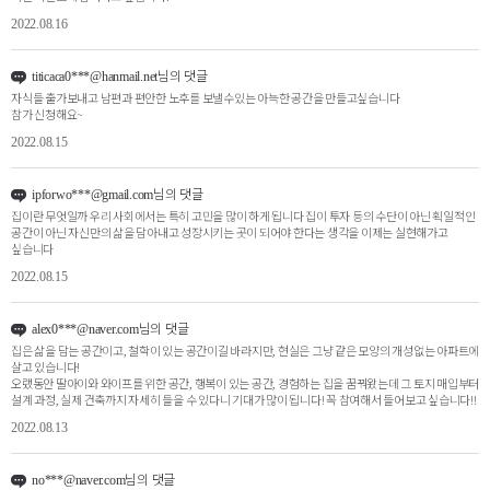
2022.08.16
님의 댓글
titicaca0***@hanmail.net
자식들 출가보내고 남편과 편안한 노후를 보낼수있는 아늑한 공간을 만들고싶습니다
참가 신청해요~
2022.08.15
님의 댓글
ipforwo***@gmail.com
집이란 무엇일까 우리 사회에서는 특히 고민을 많이 하게 됩니다 집이 투자 등의 수단이 아닌 획일적인
공간이 아닌 자신만의 삶을 담아내고 성장시키는 곳이 되어야 한다는 생각을 이제는 실현해가고
싶습니다
2022.08.15
님의 댓글
alex0***@naver.com
집은 삶을 담는 공간이고, 철학이 있는 공간이길 바라지만, 현실은 그냥 같은 모양의 개성없는 아파트에
살고 있습니다!
오랬동안 딸아이와 와이프를 위한 공간, 행복이 있는 공간, 경험하는 집을 꿈꿔왔는데 그 토지 매입부터
설계 과정, 실제 건축까지 자세히 들을 수 있다니 기대가 많이 됩니다! 꼭 참여해서 들어보고 싶습니다!!
2022.08.13
님의 댓글
no***@naver.com