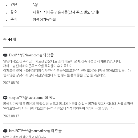
인원
8명
장소
서울시 서대문구 홍제동(상세 주소 별도 안내)
주최
행복이가득한집
총
44
개
님의 댓글
Dkzl***@Naver.com
안녕하세요. 건축가님이 지으신 건물 바로 옆 아파트에 살며, 건축과정을 지켜본 1인입니다.
저희도 남편의 해외근무로 오랜 해와살이 후 귀국하여
아파트를 벗어나 40평대지의 상가주택신축을 목표로 2년전부터 도심에서 땅을 알아보고 있습니다.
쉽지않은 땅찾기에 많이 지친상태인데, 이번 행사를 통해 좋은 조언 듣고싶네요.
2022.08.20
님의 댓글
sooyeo***@naver.com
공예 작가로 활동 중인데, 작업실 겸 쇼룸과 동시에 거주할 수 있는 공간을 짓고자 합니다. 서울 외곽만
알아보았는데 서울 내에 지으셨다는 점을 들으니 직접 참여하여 이야기 듣고 싶습니다.
2022.08.17
님의 댓글
kim19702***@hanmail.net
이번 이벤트에 참여하고 싶습니다.