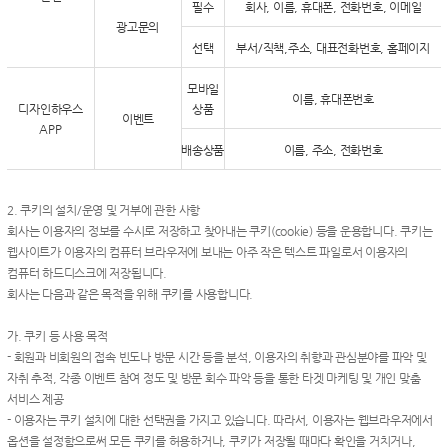
필수
회사, 이름, 휴대폰, 전화번호, 이메일
광고문의
선택
부서/직책,주소, 대표전화번호, 홈페이지
모바일
이름, 휴대폰번호
디자인하우스
상품
이벤트
APP
배송상품
이름, 주소, 전화번호
2. 쿠키의 설치/운영 및 거부에 관한 사항
회사는 이용자의 정보를 수시로 저장하고 찾아내는 쿠키(cookie) 등을 운용합니다. 쿠키는
웹사이트가 이용자의 컴퓨터 브라우저에 보내는 아주 작은 텍스트 파일로서 이용자의
컴퓨터 하드디스크에 저장됩니다.
회사는 다음과 같은 목적을 위해 쿠키를 사용합니다.
가. 쿠키 등 사용 목적
- 회원과 비회원의 접속 빈도나 방문 시간 등을 분석, 이용자의 취향과 관심분야를 파악 및
자취 추적, 각종 이벤트 참여 정도 및 방문 회수 파악 등을 통한 타겟 마케팅 및 개인 맞춤
서비스 제공
- 이용자는 쿠키 설치에 대한 선택권을 가지고 있습니다. 따라서, 이용자는 웹브라우저에서
옵션을 설정함으로써 모든 쿠키를 허용하거나, 쿠키가 저장될 때마다 확인을 거치거나,