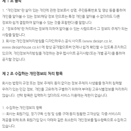
제 1 조 총칙
1. "개인정보"란 살아 있는 개인에 관한 정보로서 성명, 주민등록번호 및 영상 등을 통하여
개인을 알아볼 수 있는 정보(해당 정보 만으로는 특정 개인을 알아볼 수 없더라도 다른
정보와 쉽게 결합하여 알아볼 수 있는 것을 포함한다)를 말합니다.
2. "정보주체"란 처리되는 정보에 의하여 알아볼 수 있는 사람으로서 그 정보의 주체가 되는
사람을 말합니다.
3. 회사는 개인정보처리방침을 디자인하우스 공식 사이트 (www.design.co.kr,
www.designhouse.co.kr) 에 항상 공개함으로써 언제나 쉽게 확인할 수 있도록 조치하고
있으며, 개인정보처리방침을 개정하는 경우 웹사이트 공지사항(또는 개별 공지)을 통하여
공지할 것입니다.
제 2 조 수집하는 개인정보의 처리 항목
회사는 법령의 규정 또는 정보 주체의 동의 없이는 정보 주체의 사생활을 현저히 침해할
우려가 있는 민감 정보, 개인을 고유하게 구별하기 위하여 부여된 고유식별정보를 처리하지
않습니다. 선택 항목은 입력하지 않더라도 서비스 이용에는 제한이 없습니다.
1. 수집하는 개인정보의 항목
① 회사는 회원가입, 정기구독 신청 및 상품 구매 등의 원활한 고객상담, 각종 서비스의
제공을 위해 최초 회원가입 당시 아래와 같은 최소한의 개인정보를 필수항목으로 수집하고
있습니다.