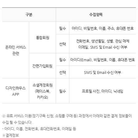
구분
수집항목
필수
아이디, 비밀번호, 이름, 주소, 휴대폰 번호
통합회원
전화번호, 생년월일, 성별, 관심 매체
선택
온라인 서비스
이메일, SMS 및 Email 수신 여부
관련
필수
아이디(Email), 비밀번호, 이름, 휴대폰 번호
간편가입회원
선택
SMS 및 Email 수신 여부
소셜계정회원
디자인하우스
(페이스북,
필수
프로필 사진, 아이디, 닉네임
APP
카카오)
② 유료 서비스 이용(정기구독 신청, 쇼핑몰 구매 등) 과정에서 아래와 같은 결제 정보들이
수집 될 수 있습니다..
- 아이디, 이름, 전화번호, 휴대전화번호, 이메일 등
※결제정보